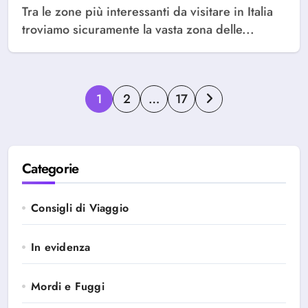
Tra le zone più interessanti da visitare in Italia
troviamo sicuramente la vasta zona delle...
Paginazione
1
2
…
17
degli
articoli
Categorie
Consigli di Viaggio
In evidenza
Mordi e Fuggi