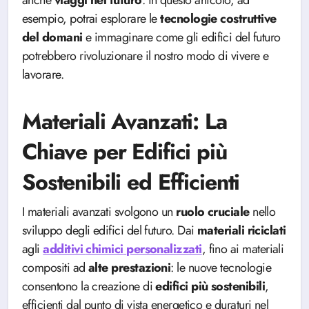
anche
viaggi nel futuro
: in questo articolo, ad
esempio, potrai esplorare le
tecnologie costruttive
del domani
e immaginare come gli edifici del futuro
potrebbero rivoluzionare il nostro modo di vivere e
lavorare.
Materiali Avanzati: La
Chiave per Edifici più
Sostenibili ed Efficienti
I materiali avanzati svolgono un
ruolo cruciale
nello
sviluppo degli edifici del futuro. Dai
materiali
riciclati
agli
additivi
chimici
personalizzati
, fino ai materiali
compositi ad
alte prestazioni
: le nuove tecnologie
consentono la creazione di
edifici più sostenibili
,
efficienti dal punto di vista energetico e duraturi nel