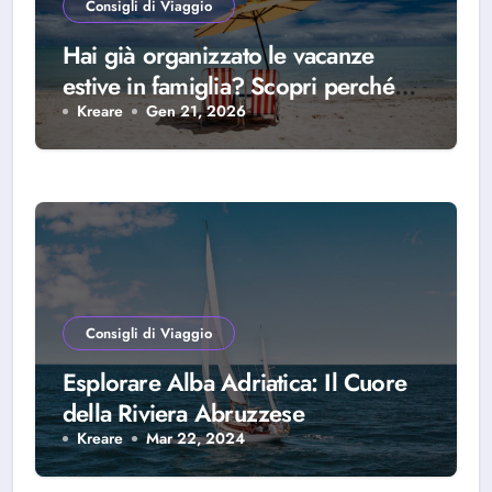
Consigli di Viaggio
Hai già organizzato le vacanze
estive in famiglia? Scopri perché
scegliere Alba Adriatica
Kreare
Gen 21, 2026
Consigli di Viaggio
Esplorare Alba Adriatica: Il Cuore
della Riviera Abruzzese
Kreare
Mar 22, 2024