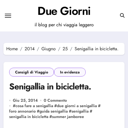
Salta
Due Giorni
al
contenuto
il blog per chi viaggia leggero
Home
2014
Giugno
25
Senigallia in bicicletta.
Consigli di Viaggio
In evidenza
Senigallia in bicicletta.
Giu 25, 2014
0 Commento
#
cosa fare a senigallia
#
due giorni a senigallia
#
foro annonario
#
guida senigallia
#
senigallia
#
senigallia in bicicletta
#
summer jamboree