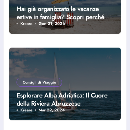
Hai già organizzato le vacanze
estive in famiglia? Scopri perché
scegliere Alba Adriatica
Kreare
Gen 21, 2026
Consigli di Viaggio
Esplorare Alba Adriatica: Il Cuore
della Riviera Abruzzese
Kreare
Mar 22, 2024