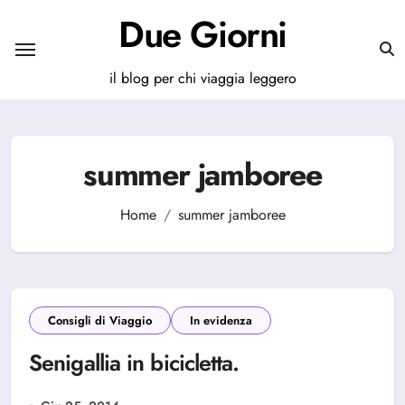
Salta
Due Giorni
al
contenuto
il blog per chi viaggia leggero
summer jamboree
Home
summer jamboree
Consigli di Viaggio
In evidenza
Senigallia in bicicletta.