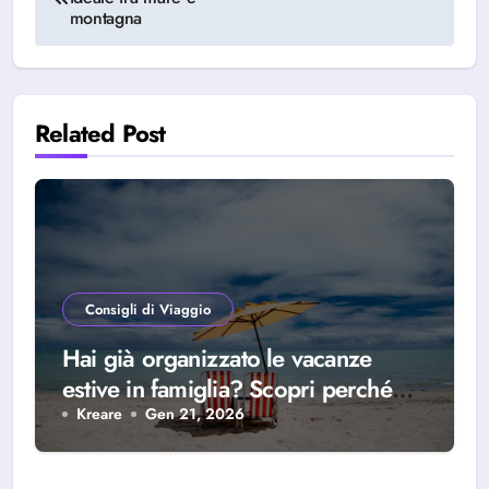
articoli
montagna
Related Post
Consigli di Viaggio
Hai già organizzato le vacanze
estive in famiglia? Scopri perché
scegliere Alba Adriatica
Kreare
Gen 21, 2026