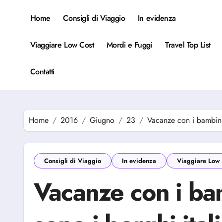
Salta
al
Home
Consigli di Viaggio
In evidenza
contenuto
Viaggiare Low Cost
Mordi e Fuggi
Travel Top List
Contatti
Home
2016
Giugno
23
Vacanze con i bambini:
Consigli di Viaggio
In evidenza
Viaggiare Low 
Vacanze con i bam