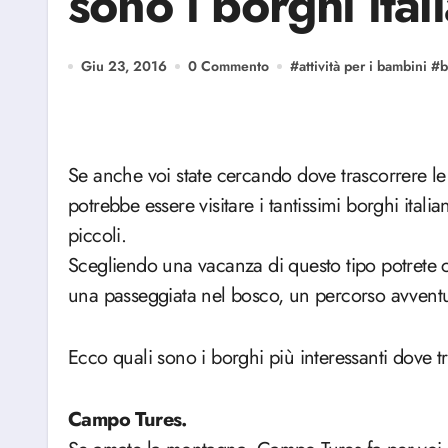
sono i borghi itali
Giu 23, 2016
0 Commento
#
attività per i bambini
#
b
Se anche voi state cercando dove trascorrere le vacanze insieme ai bambini, una buona idea
potrebbe essere visitare i tantissimi borghi ital
piccoli.
Scegliendo una vacanza di questo tipo potrete c
una passeggiata nel bosco, un percorso avventura,
Ecco quali sono i borghi più interessanti dove t
Campo Tures.