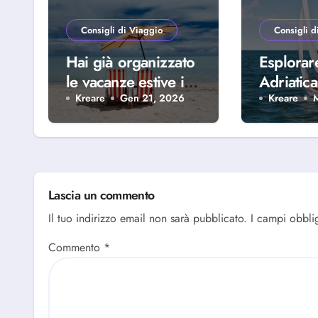
Consigli di Viaggio
Consigli d
Hai già organizzato
Esplorar
le vacanze estive in
Adriatica
famiglia? Scopri
della Riv
Kreare
Gen 21, 2026
Kreare
perché scegliere
Abruzze
Alba Adriatica
Lascia un commento
Il tuo indirizzo email non sarà pubblicato.
I campi obbli
Commento
*