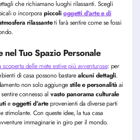
ttagli che richiamano luoghi rilassanti. Scegli
opicali o incorpora
piccoli
oggetti d’arte e di
atmosfera rilassante
ti farà sentire come se fossi
ondo.
 nel Tuo Spazio Personale
a scoperta delle mete estive più avventurose
: per
mbienti di casa possono bastare
alcuni dettagli
.
rredamento non solo aggiunge
stile e personalità
ai
 sentire connesso al
vasto panorama culturale
uti
e
oggetti d’arte
provenienti da diverse parti
 stimolante. Con queste idee, la tua casa
 avventure immaginarie in giro per il mondo.