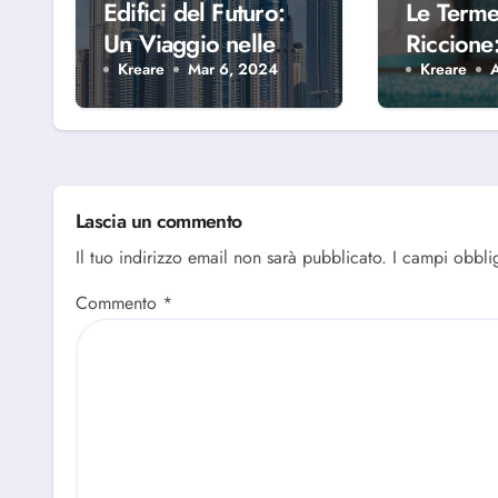
Edifici del Futuro:
Le Terme
Un Viaggio nelle
Riccione:
Tecnologie
benesser
Kreare
Mar 6, 2024
Kreare
Costruttive del
della Riv
Domani
Romagno
Lascia un commento
Il tuo indirizzo email non sarà pubblicato.
I campi obbli
Commento
*