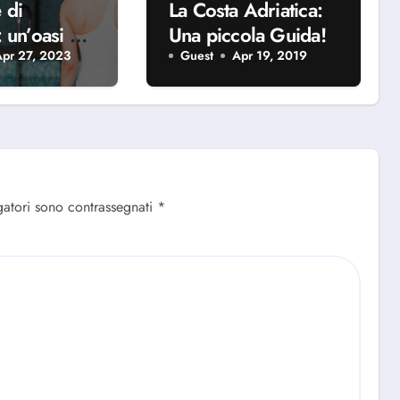
 di
La Costa Adriatica:
 un’oasi di
Una piccola Guida!
e nel cuore
Apr 27, 2023
Guest
Apr 19, 2019
iera
la
gatori sono contrassegnati
*