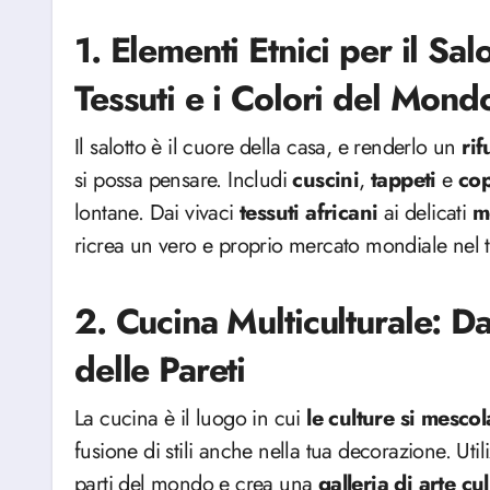
1. Elementi Etnici per il Sal
Tessuti e i Colori del Mond
Il salotto è il cuore della casa, e renderlo un
rif
si possa pensare. Includi
cuscini
,
tappeti
e
cop
lontane. Dai vivaci
tessuti
africani
ai delicati
m
ricrea un vero e proprio mercato mondiale nel t
2. Cucina Multiculturale: D
delle Pareti
La cucina è il luogo in cui
le culture si mescol
fusione di stili anche nella tua decorazione. Uti
parti del mondo e crea una
galleria di arte cu