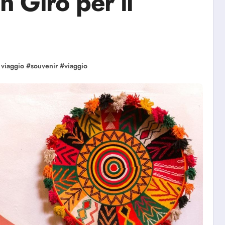
in Giro per il
 viaggio
#
souvenir
#
viaggio