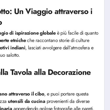
otto: Un Viaggio attraverso i
o
ugio di ispirazione globale
è più facile di quanto
erte
etniche
che raccontano storie di culture
otivi
indiani
, lasciati avvolgere dall’atmosfera e
uo salotto.
alla Tavola alla Decorazione
ano attraverso il cibo
, e puoi portare questa
lizza
utensili da cucina
provenienti da diverse
linaria
appendendo golose fotografie alle pareti.