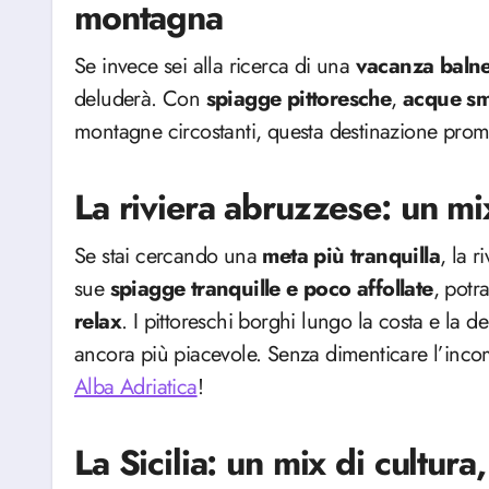
montagna
Se invece sei alla ricerca di una
vacanza balne
deluderà. Con
spiagge
pittoresche
,
acque
sm
montagne circostanti, questa destinazione prome
La riviera abruzzese: un mix
Se stai cercando una
meta più tranquilla
, la 
sue
spiagge tranquille e poco affollate
, potr
relax
. I pittoreschi borghi lungo la costa e la 
ancora più piacevole. Senza dimenticare l’incom
Alba Adriatica
!
La Sicilia: un mix di cultur