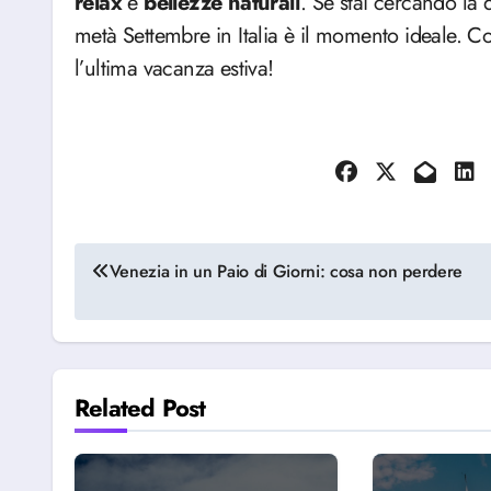
relax
e
bellezze
naturali
. Se stai cercando la 
metà Settembre in Italia è il momento ideale. C
l’ultima vacanza estiva!
Navigazione
Venezia in un Paio di Giorni: cosa non perdere
articoli
Related Post