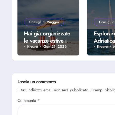
Consigli di Viaggio
Consigli d
Hai già organizzato
Esplorar
le vacanze estive in
Adriatica
famiglia? Scopri
della Riv
Kreare
Gen 21, 2026
Kreare
perché scegliere
Abruzze
Alba Adriatica
Lascia un commento
Il tuo indirizzo email non sarà pubblicato.
I campi obbli
Commento
*