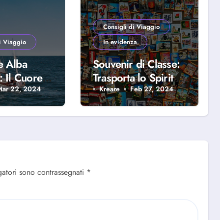
Consigli di Viaggio
i Viaggio
In evidenza
e Alba
Souvenir di Classe:
: Il Cuore
Trasporta lo Spirito
iera
del Viaggio a Casa
Mar 22, 2024
Kreare
Feb 27, 2024
se
Tua
gatori sono contrassegnati
*