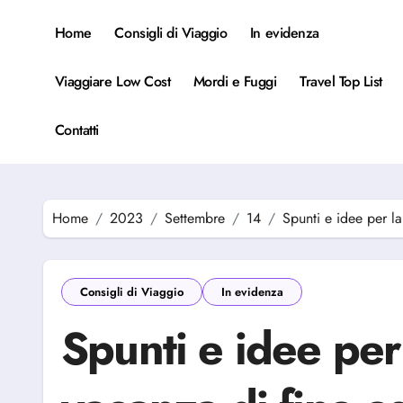
Salta
al
Home
Consigli di Viaggio
In evidenza
contenuto
Viaggiare Low Cost
Mordi e Fuggi
Travel Top List
Contatti
Home
2023
Settembre
14
Spunti e idee per la
Consigli di Viaggio
In evidenza
Spunti e idee per