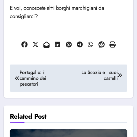
E voi, conoscete altri borghi marchigiani da
consigliarci?
Navigazione
Portogallo: il
La Scozia e i suoi
cammino dei
castelli
articoli
pescatori
Related Post