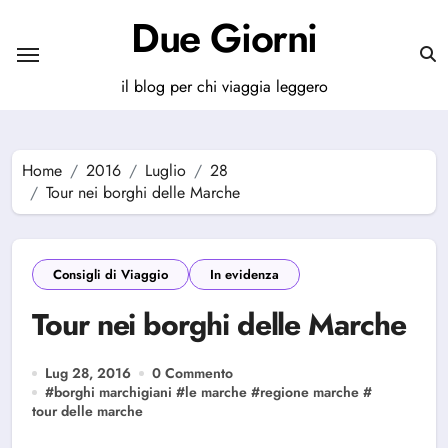
Salta
Due Giorni
al
contenuto
il blog per chi viaggia leggero
Home
2016
Luglio
28
Tour nei borghi delle Marche
Consigli di Viaggio
In evidenza
Tour nei borghi delle Marche
Lug 28, 2016
0 Commento
#
borghi marchigiani
#
le marche
#
regione marche
#
tour delle marche