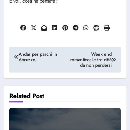
E voi, cosa ne pensate?
Navigazione
Andar per parchi in
Week end
Abruzzo.
romantico: le tre città
articoli
da non perdersi
Related Post