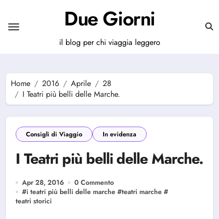
Salta
Due Giorni
al
contenuto
il blog per chi viaggia leggero
Home
2016
Aprile
28
I Teatri più belli delle Marche.
Consigli di Viaggio
In evidenza
I Teatri più belli delle Marche.
Apr 28, 2016
0 Commento
#
i teatri più belli delle marche
#
teatri marche
#
teatri storici