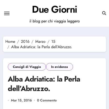
Salta
Due Giorni
al
contenuto
il blog per chi viaggia leggero
Home
2016
Marzo
15
Alba Adriatica: la Perla dell’Abruzzo.
Consigli di Viaggio
In evidenza
Alba Adriatica: la Perla
dell’Abruzzo.
Mar 15, 2016
0 Commento