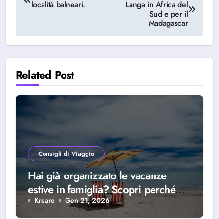
località balneari.
Langa in Africa del
articoli
Sud e per il
Madagascar
Related Post
Consigli di Viaggio
Hai già organizzato le vacanze
estive in famiglia? Scopri perché
scegliere Alba Adriatica
Kreare
Gen 21, 2026