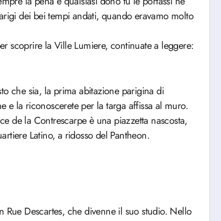
empre la pena e qualsiasi dono tu le portassi ne
Parigi dei bei tempi andati, quando eravamo molto
per scoprire la Ville Lumiere, continuate a leggere:
o che sia, la prima abitazione parigina di
e la riconoscerete per la targa affissa al muro.
lace de la Contrescarpe è una piazzetta nascosta,
uartiere Latino, a ridosso del Pantheon.
n Rue Descartes, che divenne il suo studio. Nello