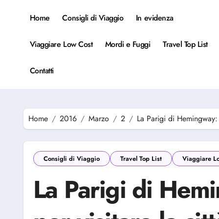
Salta
al
Home
Consigli di Viaggio
In evidenza
contenuto
Viaggiare Low Cost
Mordi e Fuggi
Travel Top List
Contatti
Home
2016
Marzo
2
La Parigi di Hemingway: du
Consigli di Viaggio
Travel Top List
Viaggiare L
La Parigi di Hem