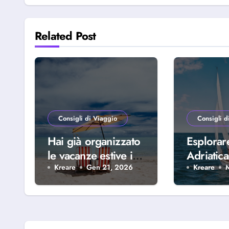
Related Post
Consigli di Viaggio
Consigli d
Hai già organizzato
Esplorar
le vacanze estive in
Adriatica
famiglia? Scopri
della Riv
Kreare
Gen 21, 2026
Kreare
perché scegliere
Abruzze
Alba Adriatica