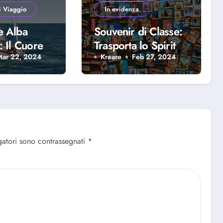
i Viaggio
In evidenza
e Alba
Souvenir di Classe:
: Il Cuore
Trasporta lo Spirito
iera
del Viaggio a Casa
Mar 22, 2024
Kreare
Feb 27, 2024
se
Tua
gatori sono contrassegnati
*