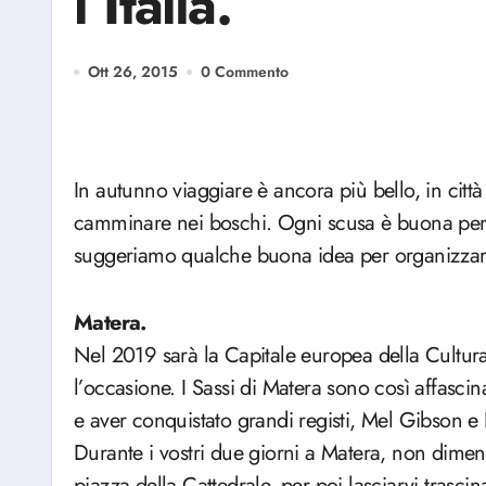
l’Italia.
Ott 26, 2015
0 Commento
In autunno viaggiare è ancora più bello, in città o in campagna, ad assaggiare i tartufi o a
camminare nei boschi. Ogni scusa è buona per ri
suggeriamo qualche buona idea per organizzare i
Matera.
Nel 2019 sarà la Capitale europea della Cultura 
l’occasione. I Sassi di Matera sono così affascin
e aver conquistato grandi registi, Mel Gibson e Pa
Durante i vostri due giorni a Matera, non dimentic
piazza della Cattedrale, per poi lasciarvi trasci