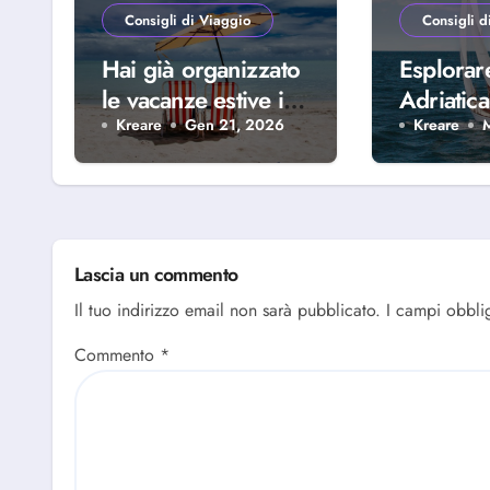
Consigli di Viaggio
Consigli d
Hai già organizzato
Esplorar
le vacanze estive in
Adriatica
famiglia? Scopri
della Riv
Kreare
Gen 21, 2026
Kreare
perché scegliere
Abruzze
Alba Adriatica
Lascia un commento
Il tuo indirizzo email non sarà pubblicato.
I campi obbli
Commento
*