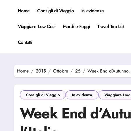
Salta
al
Home
Consigli di Viaggio
In evidenza
contenuto
Viaggiare Low Cost
Mordi e Fuggi
Travel Top List
Contatti
Home
2015
Ottobre
26
Week End d’Autunno, in
Consigli di Viaggio
In evidenza
Viaggiare Low 
Week End d’Autun