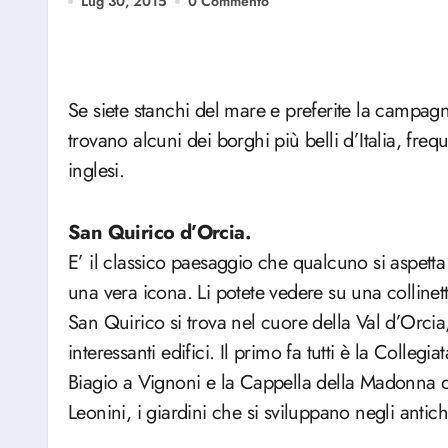
Lug 30, 2015
0 Commento
Se siete stanchi del mare e preferite la campagna, la Toscana offre tantissime possibilità. Qui si
trovano alcuni dei borghi più belli d’Italia, freque
inglesi.
San Quirico d’Orcia.
E’ il classico paesaggio che qualcuno si aspetta 
una vera icona. Li potete vedere su una collinet
San Quirico si trova nel cuore della Val d’Orcia
interessanti edifici. Il primo fa tutti è la Colle
Biagio a Vignoni e la Cappella della Madonna di
Leonini, i giardini che si sviluppano negli antic