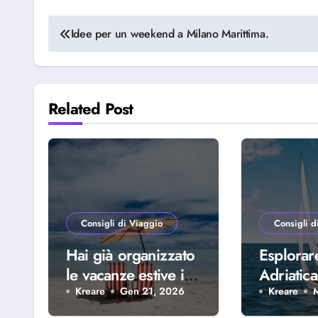
Navigazione
Idee per un weekend a Milano Marittima.
articoli
Related Post
Consigli di Viaggio
Consigli d
Hai già organizzato
Esplorar
le vacanze estive in
Adriatica
famiglia? Scopri
della Riv
Kreare
Gen 21, 2026
Kreare
perché scegliere
Abruzze