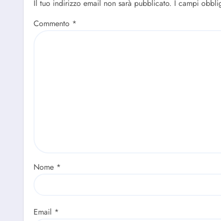
Il tuo indirizzo email non sarà pubblicato.
I campi obbli
Commento
*
Nome
*
Email
*