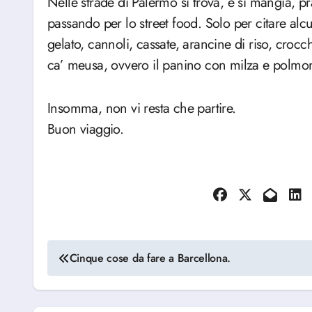
Nelle strade di Palermo si trova, e si mangia, pra
passando per lo street food. Solo per citare alc
gelato, cannoli, cassate, arancine di riso, croc
ca’ meusa, ovvero il panino con milza e polmon
Insomma, non vi resta che partire.
Buon viaggio.
Navigazione
Cinque cose da fare a Barcellona.
articoli