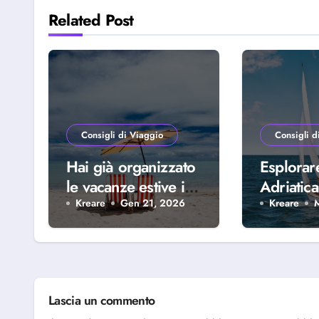
Related Post
Consigli di Viaggio
Consigli d
Hai già organizzato
Esplorar
le vacanze estive in
Adriatica
famiglia? Scopri
della Riv
Kreare
Gen 21, 2026
Kreare
perché scegliere
Abruzze
Alba Adriatica
Lascia un commento