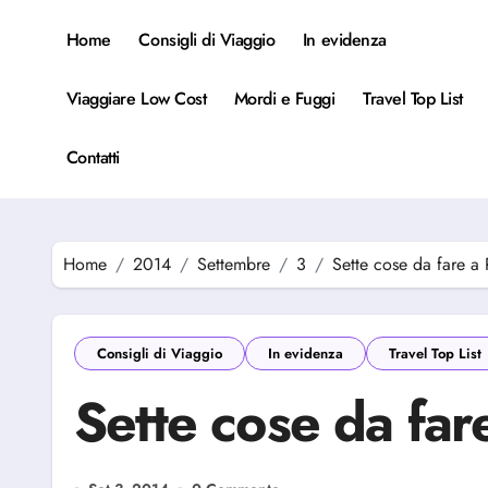
Salta
al
Home
Consigli di Viaggio
In evidenza
contenuto
Viaggiare Low Cost
Mordi e Fuggi
Travel Top List
Contatti
Home
2014
Settembre
3
Sette cose da fare a
Consigli di Viaggio
In evidenza
Travel Top List
Sette cose da far