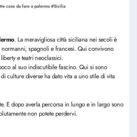
tte cose da fare a palermo
#
Sicilia
lermo
. La meravigliosa città siciliana nei secoli è
a normanni, spagnoli e francesi. Qui convivono
iberty e teatri neoclassici.
poco al suo indiscutibile fascino. Qui si sono
i culture diverse ha dato vita a uno stile di vita
te. E dopo averla percorsa in lungo e in largo sono
ssolutamente non potete perdervi.