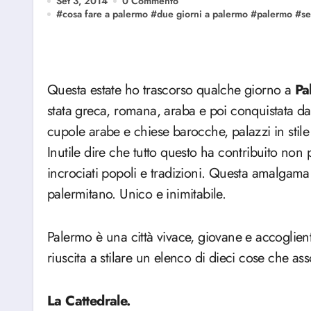
Set 3, 2014
0 Commento
#
cosa fare a palermo
#
due giorni a palermo
#
palermo
#
se
Questa estate ho trascorso qualche giorno a
Pa
stata greca, romana, araba e poi conquistata d
cupole arabe e chiese barocche, palazzi in stile l
Inutile dire che tutto questo ha contribuito non 
incrociati popoli e tradizioni. Questa amalgama d
palermitano. Unico e inimitabile.
Palermo è una città vivace, giovane e accoglien
riuscita a stilare un elenco di dieci cose che a
La Cattedrale.