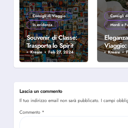
Consigli di Viaggio
Consigli d
In evidenza
Mordi e F
Souvenir di Classe:
Eleganza
Trasporta lo Spirito
Viaggio
del Viaggio a Casa
Rendere
Kreare
Feb 27, 2024
Kreare
Tua
Indiment
Ogni Pic
Road
Lascia un commento
Il tuo indirizzo email non sarà pubblicato.
I campi obbli
Commento
*