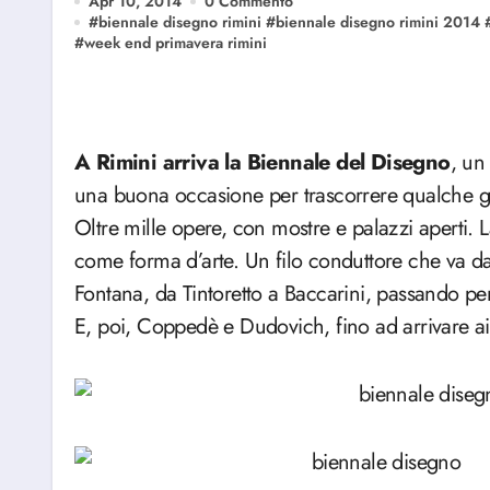
Apr 10, 2014
0 Commento
#
biennale disegno rimini
#
biennale disegno rimini 2014
#
week end primavera rimini
A Rimini arriva la Biennale del Disegno
, un
una buona occasione per trascorrere qualche gi
Oltre mille opere, con mostre e palazzi aperti.
come forma d’arte. Un filo conduttore che va d
Fontana, da Tintoretto a Baccarini, passando per
E, poi, Coppedè e Dudovich, fino ad arrivare a