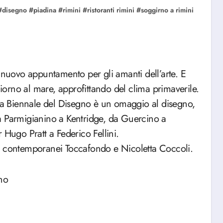
#
disegno
#
piadina
#
rimini
#
ristoranti rimini
#
soggirno a rimini
 nuovo appuntamento per gli amanti dell’arte. E
orno al mare, approfittando del clima primaverile.
 La Biennale del Disegno è un omaggio al disegno,
a Parmigianino a Kentridge, da Guercino a
 Hugo Pratt a Federico Fellini.
i contemporanei Toccafondo e Nicoletta Coccoli.