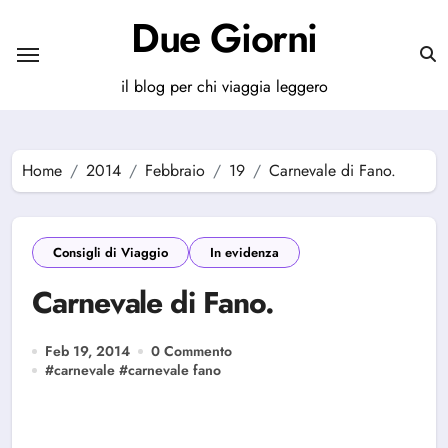
Salta
Due Giorni
al
contenuto
il blog per chi viaggia leggero
Home
2014
Febbraio
19
Carnevale di Fano.
Consigli di Viaggio
In evidenza
Carnevale di Fano.
Feb 19, 2014
0 Commento
#
carnevale
#
carnevale fano