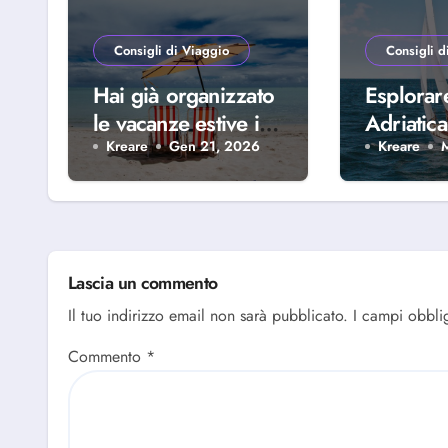
Consigli di Viaggio
Consigli d
Hai già organizzato
Esplorar
le vacanze estive in
Adriatica
famiglia? Scopri
della Riv
Kreare
Gen 21, 2026
Kreare
perché scegliere
Abruzze
Alba Adriatica
Lascia un commento
Il tuo indirizzo email non sarà pubblicato.
I campi obbli
Commento
*