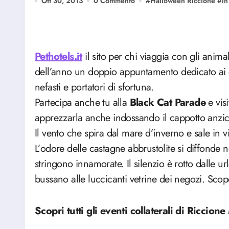
Ott 30, 2013
0 Commento
#
Halloween Riccione
#
in
Pethotels.it
il sito per chi viaggia con gli anim
dell’anno un doppio appuntamento dedicato ai g
nefasti e portatori di sfortuna.
Partecipa anche tu alla
Black Cat Parade
e vis
apprezzarla anche indossando il cappotto anzich
Il vento che spira dal mare d’inverno e sale in vi
L’odore delle castagne abbrustolite si diffonde nel
stringono innamorate. Il silenzio è rotto dalle u
bussano alle luccicanti vetrine dei negozi. Scope
Scopri tutti gli eventi collaterali di Riccio