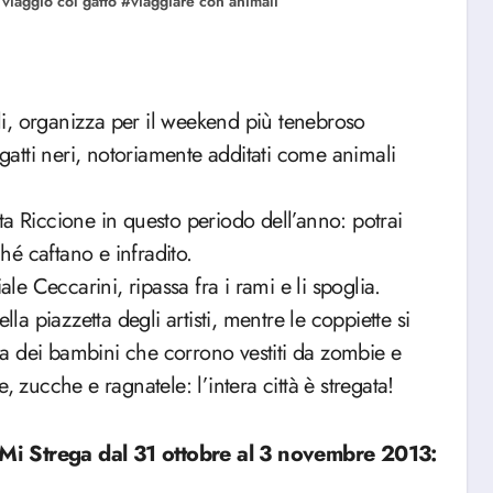
 viaggio col gatto
#
viaggiare con animali
ali, organizza per il weekend più tenebroso
atti neri, notoriamente additati come animali
ita Riccione in questo periodo dell’anno: potrai
é caftano e infradito.
ale Ceccarini, ripassa fra i rami e li spoglia.
la piazzetta degli artisti, mentre le coppiette si
rla dei bambini che corrono vestiti da zombie e
, zucche e ragnatele: l’intera città è stregata!
ne Mi Strega dal 31 ottobre al 3 novembre 2013: