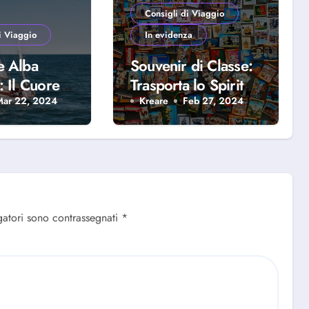
Consigli di Viaggio
i Viaggio
In evidenza
e Alba
Souvenir di Classe:
: Il Cuore
Trasporta lo Spirito
iera
del Viaggio a Casa
Mar 22, 2024
Kreare
Feb 27, 2024
se
Tua
gatori sono contrassegnati
*