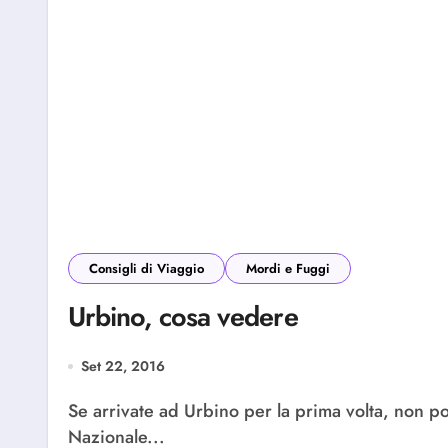
Consigli di Viaggio
Mordi e Fuggi
Urbino, cosa vedere
Set 22, 2016
Se arrivate ad Urbino per la prima volta, non potete assolutamente perdervi la Galleria
Nazionale...