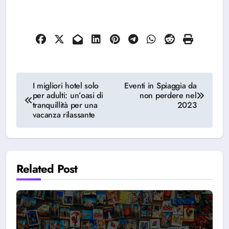
Navigazione
I migliori hotel solo
Eventi in Spiaggia da
per adulti: un’oasi di
non perdere nel
articoli
tranquillità per una
2023
vacanza rilassante
Related Post