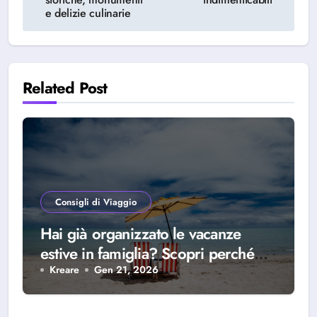
e delizie culinarie
Related Post
Consigli di Viaggio
Hai già organizzato le vacanze
estive in famiglia? Scopri perché
scegliere Alba Adriatica
Kreare
Gen 21, 2026