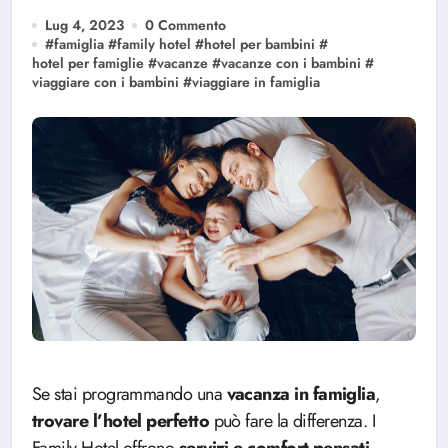
Lug 4, 2023
0 Commento
#
famiglia
#
family hotel
#
hotel per bambini
#
hotel per famiglie
#
vacanze
#
vacanze con i bambini
#
viaggiare con i bambini
#
viaggiare in famiglia
Se stai programmando una
vacanza
in
famiglia
,
trovare l’hotel perfetto
può fare la differenza. I