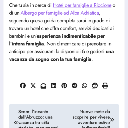
Che tu sia in cerca di
Hotel per famiglie a Riccione
o
di un
Albergo per famiglie ad Alba Adriatica
,
seguendo questa guida completa sarai in grado di
trovare un hotel che offra comfort, servizi dedicati ai
bambini e un’
esperienza indimenticabile per
l’intera famiglia
. Non dimenticare di prenotare in
anticipo per assicurarti la disponibilità e goderti
una
vacanza da sogno con la tua famiglia
.
Navigazione
Scopri l’incanto
Nuove mete da
dell’Abruzzo: una
scoprire per vivere
articoli
vacanza tra città
avventure estive
storiche, monumenti
indimenticabili