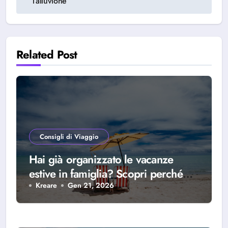
l’alluvione
Related Post
Consigli di Viaggio
Hai già organizzato le vacanze
estive in famiglia? Scopri perché
scegliere Alba Adriatica
Kreare
Gen 21, 2026