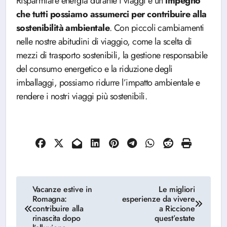
Risparmiare energia durante i viaggi è un
impegno
che tutti possiamo assumerci per contribuire alla
sostenibilità ambientale
. Con piccoli cambiamenti
nelle nostre abitudini di viaggio, come la scelta di
mezzi di trasporto sostenibili, la gestione responsabile
del consumo energetico e la riduzione degli
imballaggi, possiamo ridurre l’impatto ambientale e
rendere i nostri viaggi più sostenibili.
Navigazione
Vacanze estive in
Le migliori
Romagna:
esperienze da vivere
articoli
contribuire alla
a Riccione
rinascita dopo
quest’estate