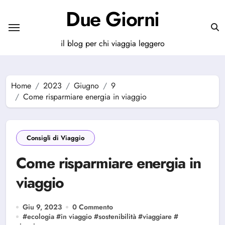
Salta
Due Giorni
al
contenuto
il blog per chi viaggia leggero
Home
2023
Giugno
9
Come risparmiare energia in viaggio
Consigli di Viaggio
Come risparmiare energia in
viaggio
Giu 9, 2023
0 Commento
#
ecologia
#
in viaggio
#
sostenibilità
#
viaggiare
#