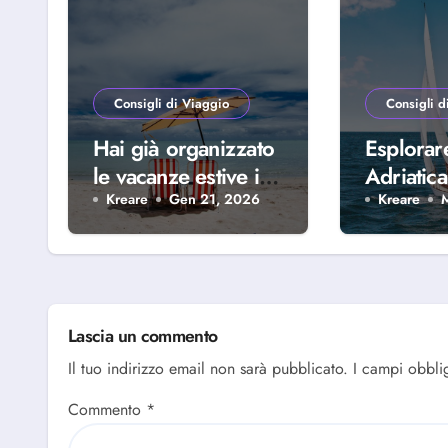
Consigli di Viaggio
Consigli d
Hai già organizzato
Esplorar
le vacanze estive in
Adriatica
famiglia? Scopri
della Riv
Kreare
Gen 21, 2026
Kreare
perché scegliere
Abruzze
Alba Adriatica
Lascia un commento
Il tuo indirizzo email non sarà pubblicato.
I campi obbli
Commento
*