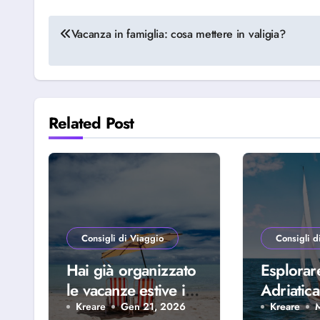
Navigazione
Vacanza in famiglia: cosa mettere in valigia?
articoli
Related Post
Consigli di Viaggio
Consigli d
Hai già organizzato
Esplorar
le vacanze estive in
Adriatica
famiglia? Scopri
della Riv
Kreare
Gen 21, 2026
Kreare