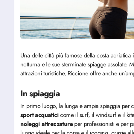
Una delle città più famose della costa adriatica italiana, Riccione è nota per la sua vivace vita
notturna e le sue sterminate spiagge assolate. M
attrazioni turistiche, Riccione offre anche un’
In spiaggia
In primo luogo, la lunga e ampia spiaggia per cu
sport acquatici
come il surf, il windsurf e il k
noleggi attrezzature
per professionisti e per pr
luogo ideale per la corsa e il jogging, grazie all