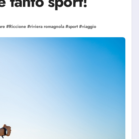
e tanto sport!
are
#
Riccione
#
riviera romagnola
#
sport
#
viaggio