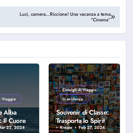
Luci, camera…Riccione! Una vacanza a tema
“Cinema”
Consigli di Viaggio
i Viaggio
In evidenza
e Alba
Souvenir di Classe:
: Il Cuore
Trasporta lo Spirito
iera
del Viaggio a Casa
Mar 22, 2024
Kreare
Feb 27, 2024