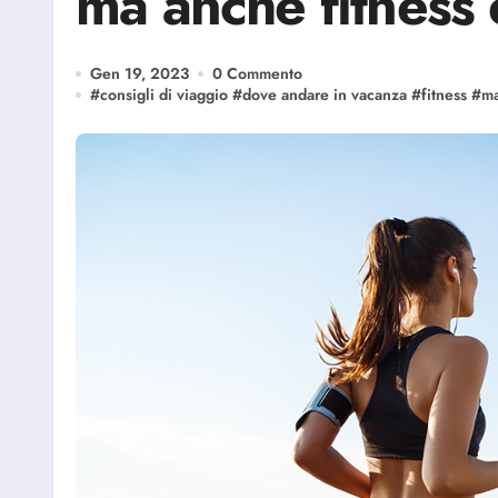
ma anche fitness 
Gen 19, 2023
0 Commento
#
consigli di viaggio
#
dove andare in vacanza
#
fitness
#
m