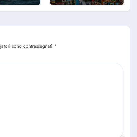
se
Tua
gatori sono contrassegnati
*