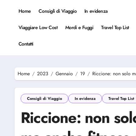
Salta
al
Home
Consigli di Viaggio
In evidenza
contenuto
Viaggiare Low Cost
Mordi e Fuggi
Travel Top List
Contatti
Home
2023
Gennaio
19
Riccione: non solo m
Consigli di Viaggio
In evidenza
Travel Top List
Riccione: non so