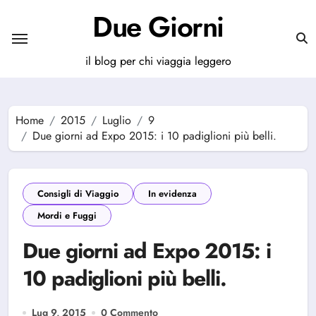
Salta
Due Giorni
al
contenuto
il blog per chi viaggia leggero
Home
2015
Luglio
9
Due giorni ad Expo 2015: i 10 padiglioni più belli.
Consigli di Viaggio
In evidenza
Mordi e Fuggi
Due giorni ad Expo 2015: i
10 padiglioni più belli.
Lug 9, 2015
0 Commento