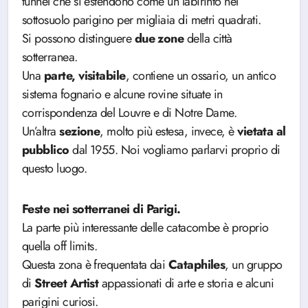
tunnel che si estendono come un labirinto nel
sottosuolo parigino per migliaia di metri quadrati.
Si possono distinguere
due zone
della città
sotterranea.
Una
parte, visitabile
, contiene un ossario, un antico
sistema fognario e alcune rovine situate in
corrispondenza del Louvre e di Notre Dame.
Un’altra
sezione
, molto più estesa, invece, è
vietata al
pubblico
dal 1955. Noi vogliamo parlarvi proprio di
questo luogo.
Feste nei sotterranei di Parigi.
La parte più interessante delle catacombe è proprio
quella off limits.
Questa zona è frequentata dai
Cataphiles
, un gruppo
di
Street Artist
appassionati di arte e storia e alcuni
parigini curiosi.