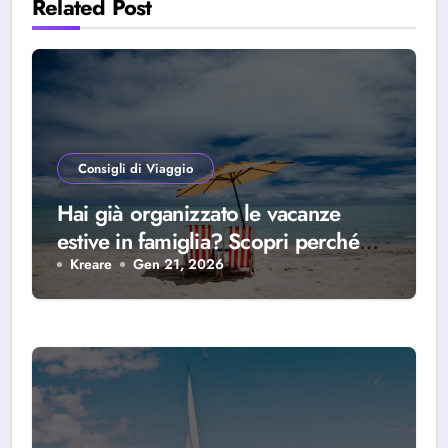
Related Post
Consigli di Viaggio
Hai già organizzato le vacanze
estive in famiglia? Scopri perché
scegliere Alba Adriatica
Kreare
Gen 21, 2026