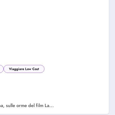
Viaggiare Low Cost
na, sulle orme del film La...