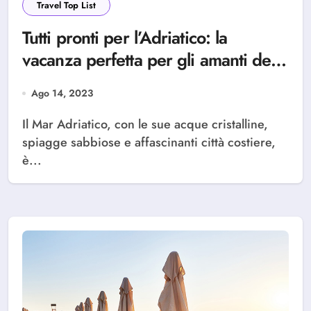
Travel Top List
Tutti pronti per l’Adriatico: la
vacanza perfetta per gli amanti del
mare e del relax
Ago 14, 2023
Il Mar Adriatico, con le sue acque cristalline,
spiagge sabbiose e affascinanti città costiere,
è...