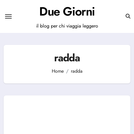
Salta
Due Giorni
al
contenuto
il blog per chi viaggia leggero
radda
Home
radda