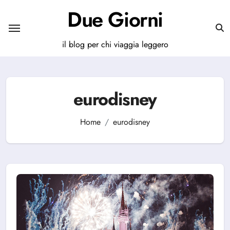
Salta
Due Giorni
al
contenuto
il blog per chi viaggia leggero
eurodisney
Home
eurodisney