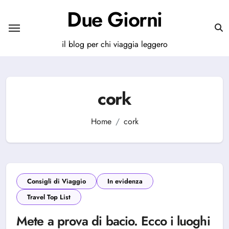
Salta
Due Giorni
al
contenuto
il blog per chi viaggia leggero
cork
Home
cork
Consigli di Viaggio
In evidenza
Travel Top List
Mete a prova di bacio. Ecco i luoghi