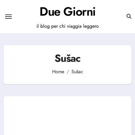
Salta
Due Giorni
al
contenuto
il blog per chi viaggia leggero
Sušac
Home
Sušac