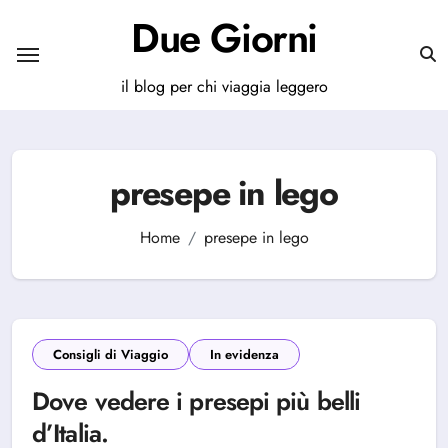
Salta
Due Giorni
al
contenuto
il blog per chi viaggia leggero
presepe in lego
Home
presepe in lego
Consigli di Viaggio
In evidenza
Dove vedere i presepi più belli
d’Italia.