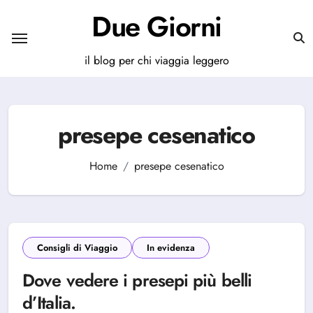
Salta
Due Giorni
al
contenuto
il blog per chi viaggia leggero
presepe cesenatico
Home
presepe cesenatico
Consigli di Viaggio
In evidenza
Dove vedere i presepi più belli
d’Italia.