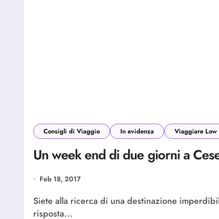
Consigli di Viaggio
In evidenza
Viaggiare Low 
Un week end di due giorni a Cese
Feb 18, 2017
Siete alla ricerca di una destinazione imperdibile, giovane e molto interessante? Cesenatico è la
risposta...