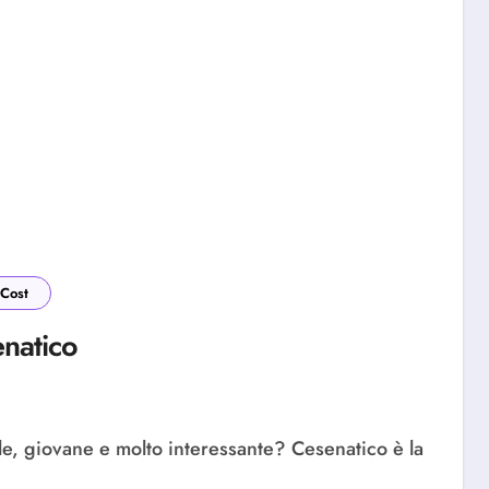
Cost
natico